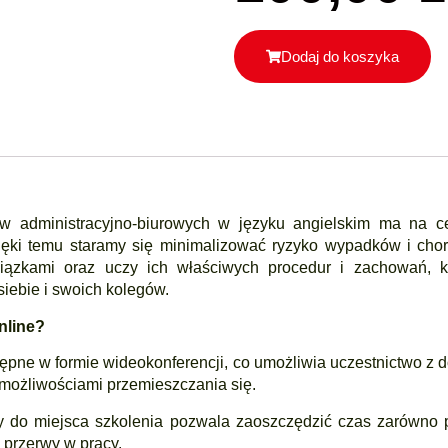
Dodaj do koszyka
administracyjno-biurowych w języku angielskim ma na celu
zięki temu staramy się minimalizować ryzyko wypadków i c
ązkami oraz uczy ich właściwych procedur i zachowań, kt
iebie i swoich kolegów.
nline?
tępne w formie wideokonferencji, co umożliwia uczestnictwo z d
możliwościami przemieszczania się.
y do miejsca szkolenia pozwala zaoszczędzić czas zarówno p
 przerwy w pracy.