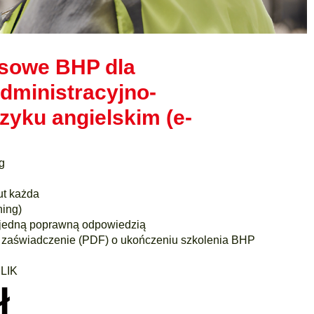
esowe BHP dla
dministracyjno-
zyku angielskim (e-
g
ut każda
ning)
 jedną poprawną odpowiedzią
ne zaświadczenie (PDF) o ukończeniu szkolenia BHP
BLIK
ł